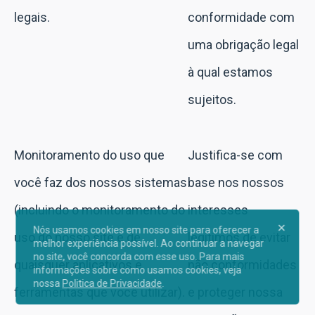
legais.
conformidade com
uma obrigação legal
à qual estamos
sujeitos.
Monitoramento do uso que
Justifica-se com
você faz dos nossos sistemas
base nos nossos
(incluindo o monitoramento do
interesses
Nós usamos cookies em nosso site para oferecer a
uso do nosso site e de
legítimos de evitar
melhor experiência possível. Ao continuar a navegar
no site, você concorda com esse uso. Para mais
quaisquer aplicativos e
não conformidades
informações sobre como usamos cookies, veja
nossa
Politica de Privacidade
.
ferramentas que você utilizar).
e proteger nossa