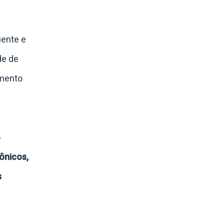
iente e
de de
imento
o
ônicos,
s