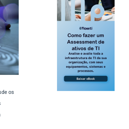
sde os
s
a