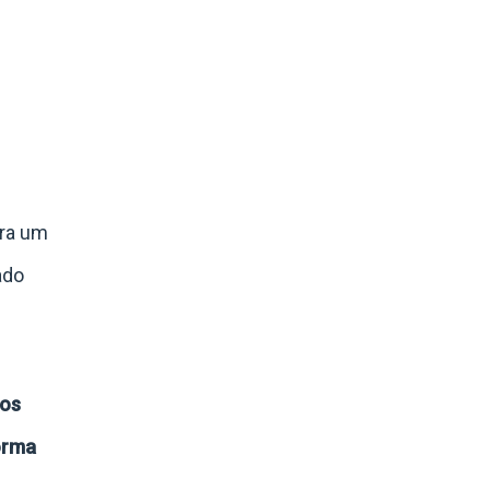
ara um
ado
 os
orma