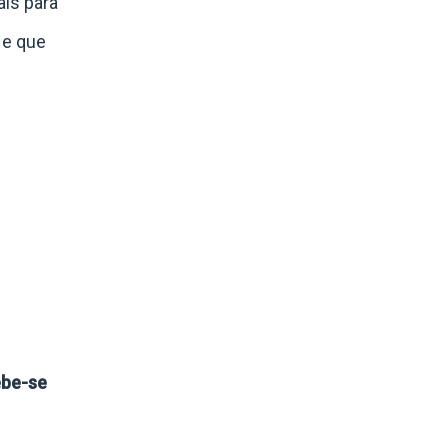
ais para
 e que
ebe-se