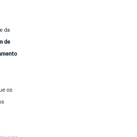
e da
ém de
jamento
ue os
os