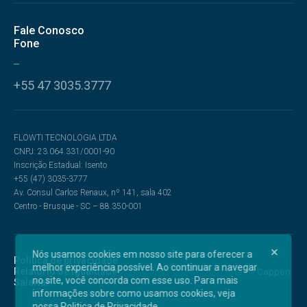
Fale Conosco
Fone
+55 47 3035.3777
FLOWTI TECNOLOGIA LTDA
CNPJ: 23.064.331/0001-90
Inscrição Estadual: Isento
+55 (47) 3035-3777
Av. Consul Carlos Renaux, nº 141, sala 402
Centro - Brusque - SC – 88.350-001
Nós usamos cookies em nosso site para oferecer a
Política de privacidade
melhor experiência possível. Ao continuar a navegar
Relatório de Igualdade
no site, você concorda com esse uso. Para mais
Salarial
informações sobre como usamos cookies, veja
nossa
Politica de Privacidade
.